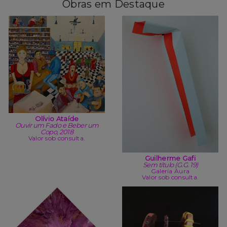
Obras em Destaque
Olívio Ataíde
Ouvir um Fado e Beber um
Copo, 2018
Valor sob consulta.
Guilherme Gafi
Sem título (G.G. 19)
Galeria Aura
Valor sob consulta.