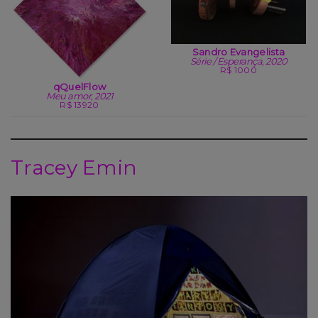
Sandro Evangelista
Série / Esperança, 2020
R$ 1000
qQuelFlow
Meu amor, 2021
R$ 13920
Tracey Emin