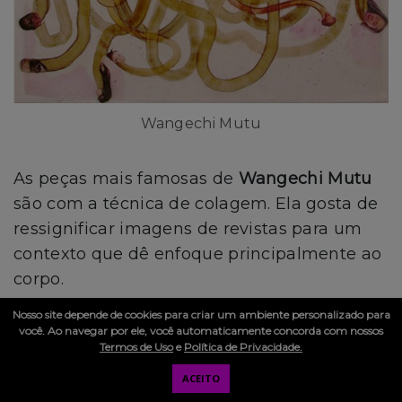
Wangechi Mutu
As peças mais famosas de
Wangechi Mutu
são com a técnica de colagem. Ela gosta de
ressignificar imagens de revistas para um
contexto que dê enfoque principalmente ao
corpo.
Nosso site depende de cookies para criar um ambiente personalizado para
A artista queniana contou ao New York
você. Ao navegar por ele, você automaticamente concorda com nossos
Termos de Uso
e
Política de Privacidade.
Times recentemente que seu trabalho é
ACEITO
uma espécie de terapia: “Meu trabalho é