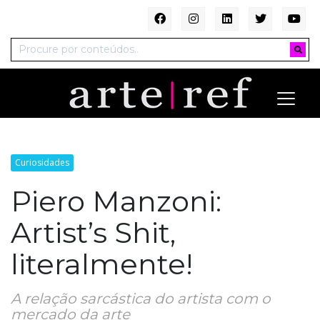
Curiosidades
Piero Manzoni:
Artist’s Shit,
literalmente!
A relação sarcástica do artista com o
mercado da arte