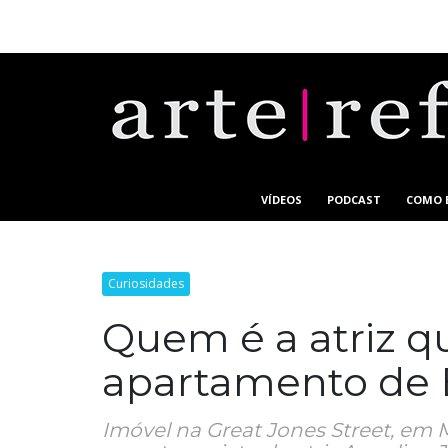
VÍDEOS
PODCAST
COMO 
Curiosidades
Quem é a atriz q
apartamento de 
Imóvel na Great Jones Street, em M