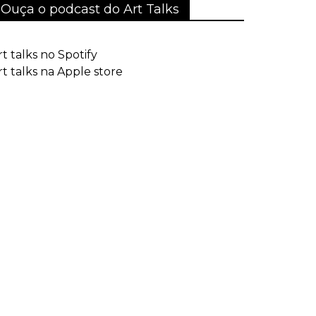
Ouça o podcast do Art Talks
rt talks no Spotify
rt talks na Apple store