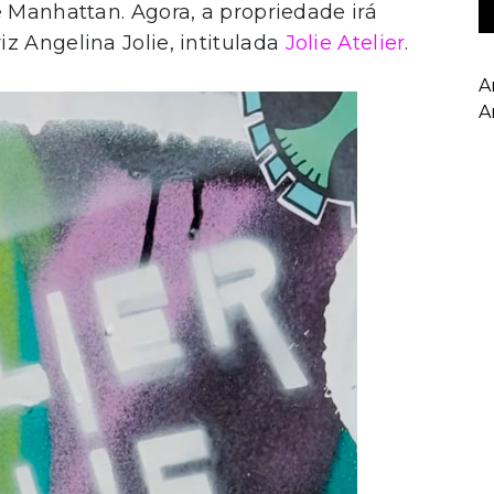
e Manhattan. Agora, a propriedade irá
z Angelina Jolie, intitulada
Jolie Atelier
.
A
A