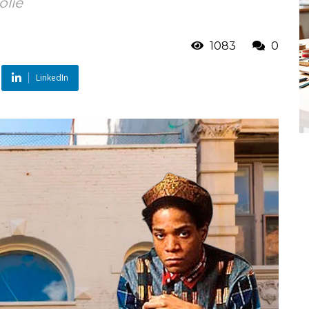
olie
1083
0
LinkedIn