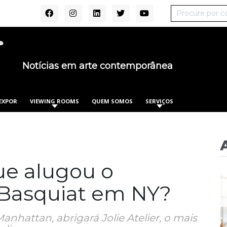
Notícias em arte contemporânea
EXPOR
VIEWING ROOMS
QUEM SOMOS
SERVIÇOS
ue alugou o
Basquiat em NY?
anhattan, abrigará Jolie Atelier, o mais