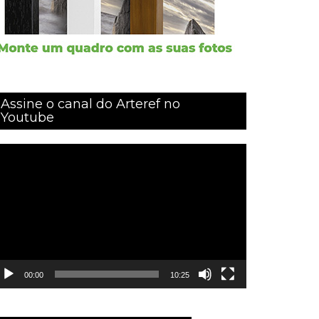
Assine o canal do Arteref no
Youtube
ocador
e
ídeo
00:00
10:25