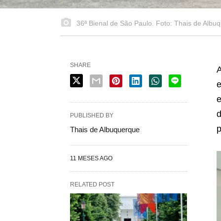
36ª Bienal de São Paulo. Foto: Thais de Albu
SHARE
A
e
e
d
PUBLISHED BY
p
Thais de Albuquerque
11 MESES AGO
RELATED POST