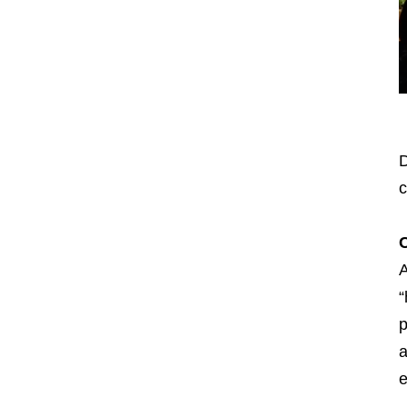
D
c
C
A
“
p
a
e