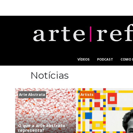
VÍDEOS
PODCAST
COMO 
Notícias
Arte Abstrata
Artists
O que a arte abstrata
representa?