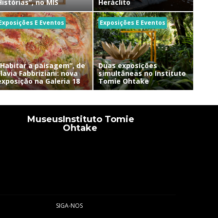
Histórias”, no MIS
Heráclito
Exposições E Eventos
Exposições E Eventos
“Habitar a paisagem”, de
Duas exposições
Flavia Fabbriziani: nova
simultâneas no Instituto
exposição na Galeria 18
Tomie Ohtake
Museus
Instituto Tomie
Ohtake
SIGA-NOS