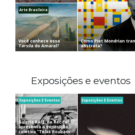
Arte Brasileira
Como Piet Mondrian tra
Você conhece essa
abstrata?
Tarsila do Amaral?
Exposições e eventos
Exposições E Eventos
Exposições E Eventos
Galeria RAIZ, no Recife,
apresenta a exposição
coletiva “Telas Roubam