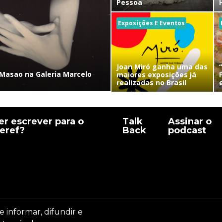
Pessoa
Exposições E Eventos
Joan Miró ganha uma das
Masao na Galeria Marcelo
maiores exposições já
realizadas no Brasil
r escrever para o
Talk
Assinar o
eref?
Back
podcast
e informar, difundir e