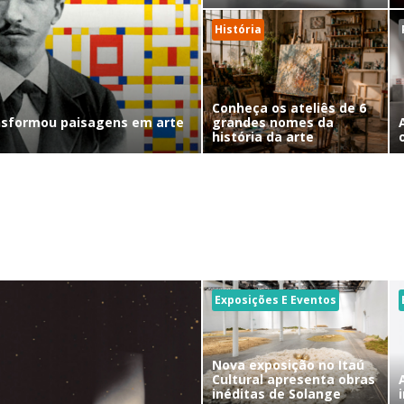
História
Conheça os ateliês de 6
nsformou paisagens em arte
grandes nomes da
história da arte
Exposições E Eventos
Nova exposição no Itaú
Cultural apresenta obras
inéditas de Solange