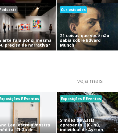
Podcasts
Curiosidades
21 coisas que você não
A arte fala por si mesma
sabia sobre Edvard
ou precisa de narrativa?
Munch
veja mais
Exposições E Eventos
Exposições E Eventos
Simões de Assis
Ana Leal estreia mostra
apresenta Ojú-Inú,
inédita “Chão de
individual de Ayrson