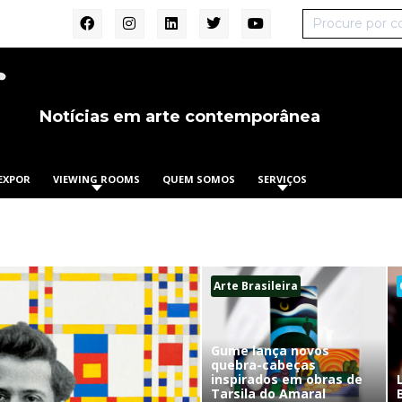
Notícias em arte contemporânea
EXPOR
VIEWING ROOMS
QUEM SOMOS
SERVIÇOS
Arte Brasileira
Gume lança novos
quebra-cabeças
inspirados em obras de
Tarsila do Amaral