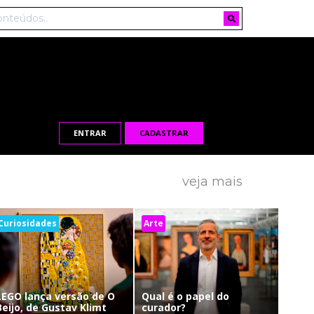
ENTRAR
CADASTRAR
veja mais
Curiosidades
Arte
LEGO lança versão de O
Qual é o papel do
Beijo, de Gustav Klimt
curador?