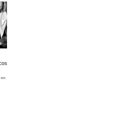
cos
m em