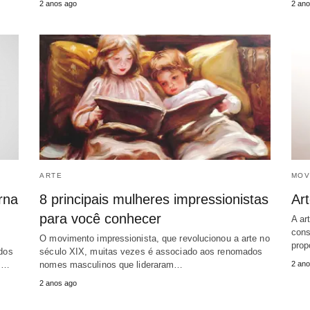
2 anos ago
2 ano
ARTE
MOV
rna
8 principais mulheres impressionistas
Art
para você conhecer
A ar
cons
O movimento impressionista, que revolucionou a arte no
prop
ados
século XIX, muitas vezes é associado aos renomados
as…
nomes masculinos que lideraram…
2 ano
2 anos ago