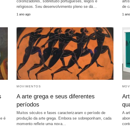
colonizadores, sobretudo portugueses, leigos e
artí
religiosos. Seu desenvolvimento pleno se dá…
de c
1 ano ago
1 ano
MOVIMENTOS
MOV
s
A arte grega e seus diferentes
Ar
períodos
qua
Muitos séculos e fases caracterizaram o período de
A ar
 e é
produção da arte grega. Embora se sobreponham, cada
abor
momento reflete uma nova…
cont