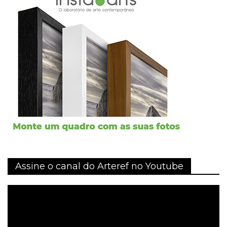
Assine o canal do Arteref no Youtube
Tocador
de
vídeo