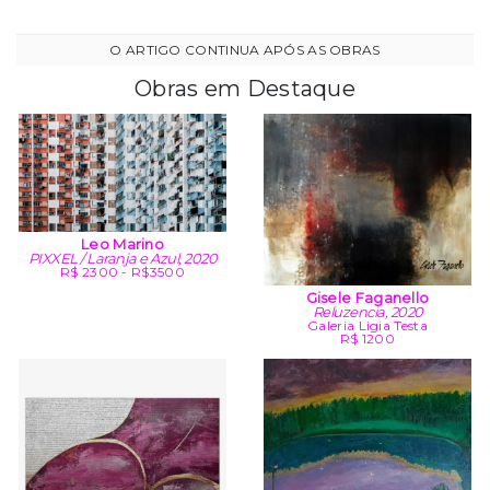
Obras em Destaque
Leo Marino
PIXXEL / Laranja e Azul, 2020
R$ 2300 - R$3500
Gisele Faganello
Reluzencia, 2020
Galeria Ligia Testa
R$ 1200