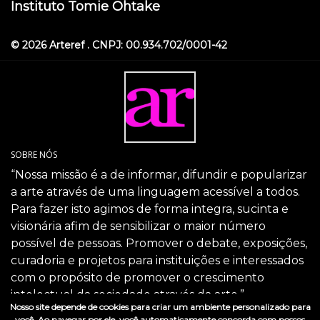
Instituto Tomie Ohtake
© 2026 Arteref . CNPJ: 00.934.702/0001-42
SOBRE NÓS
“Nossa missão é a de informar, difundir e popularizar
a arte através de uma linguagem acessível a todos.
Para fazer isto agimos de forma integra, sucinta e
visionária afim de sensibilizar o maior número
possível de pessoas. Promover o debate, exposições,
curadoria e projetos para instituições e interessados
com o propósito de promover o crescimento
intelectual da sociedade através da arte.”
Nosso site depende de cookies para criar um ambiente personalizado para
SIGA-NOS
você. Ao navegar por ele, você automaticamente concorda com nossos