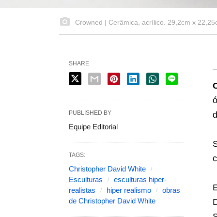
Crowned | Cerâmica, acrílico. 29,2cm x 22,2
SHARE
ó
PUBLISHED BY
d
Equipe Editorial
S
TAGS:
c
Christopher David White
Esculturas
esculturas hiper-
E
realistas
hiper realismo
obras
de Christopher David White
D
S