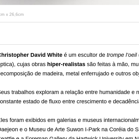
5cm x 26,6cm
Christopher David White
é um escultor de
trompe l’oeil
ptica), cujas obras
hiper-realistas
são feitas à mão, m
ecomposição de madeira, metal enferrujado e outros obj
eus trabalhos exploram a relação entre humanidade e
onstante estado de fluxo entre crescimento e decadênci
les foram exibidos em galerias e museus internacionalm
aejeon e o Museu de Arte Suwon I-Park na Coréia do 
eattle e a Foreman Gallery da Hartwick University em N