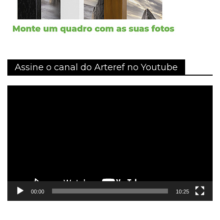
Assine o canal do Arteref no Youtube
Tocador
de
vídeo
00:00
10:25