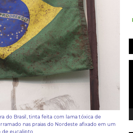
T
d
v
a do Brasil, tinta feita com lama tóxica de
derramado nas praias do Nordeste afixado em um
 de eucalipto