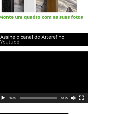
Assine o canal do Arteref no
Youtube
ocador
e
ídeo
00:00
10:25