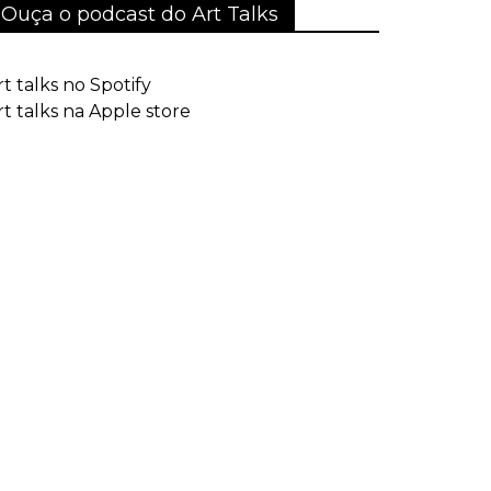
Ouça o podcast do Art Talks
rt talks no Spotify
rt talks na Apple store