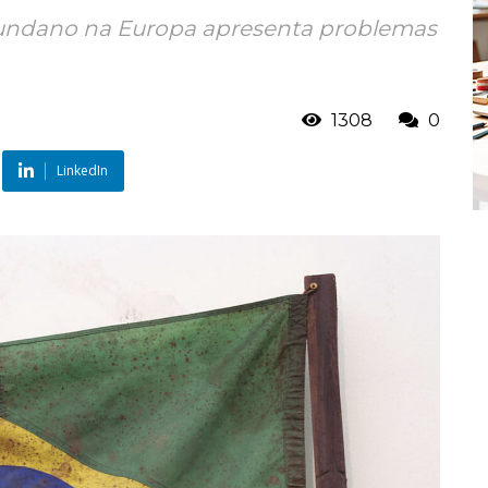
 Mundano na Europa apresenta problemas
1308
0
LinkedIn