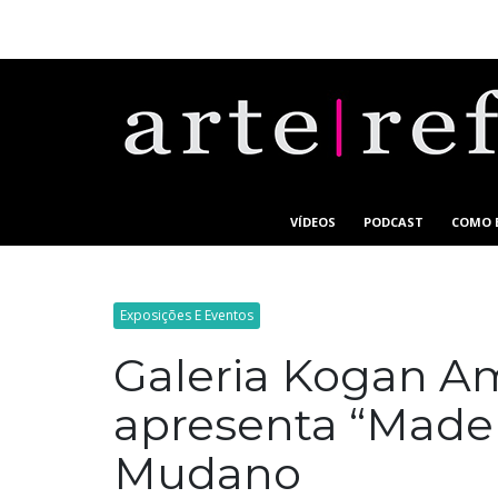
VÍDEOS
PODCAST
COMO 
Exposições E Eventos
Galeria Kogan Am
apresenta “Made i
Mudano