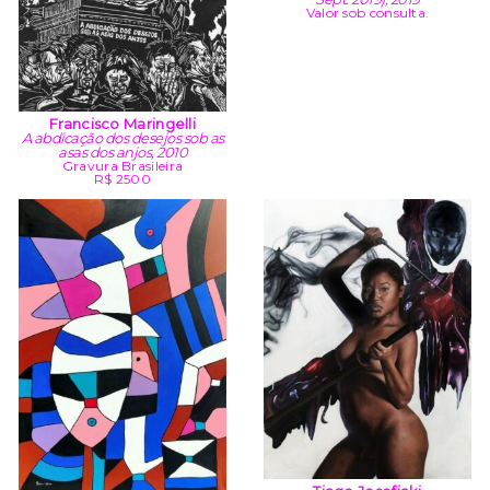
Valor sob consulta.
Francisco Maringelli
A abdicação dos desejos sob as
asas dos anjos, 2010
Gravura Brasileira
R$ 2500