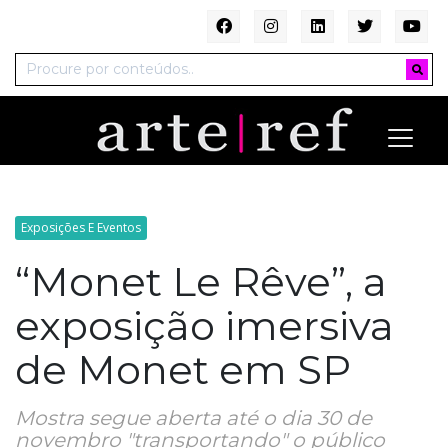
Exposições E Eventos
“Monet Le Rêve”, a
exposição imersiva
de Monet em SP
Mostra segue aberta até o dia 30 de
novembro "transportando" o público