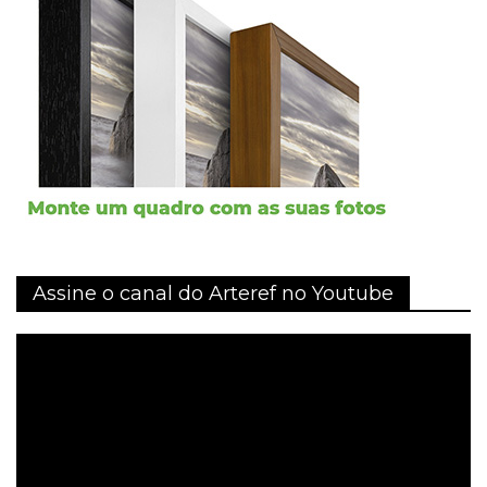
Assine o canal do Arteref no Youtube
Tocador
de
vídeo