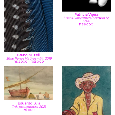
Patrícia Vieira
Luzes Dançantes / Sombra IV,
2018
R$ 9000
Bruno Militelli
Série Penas Nativas – #4, 2019
R$ 2000 - R$3000
Eduardo Luís
Três pescadores I, 2021
R$ 1100