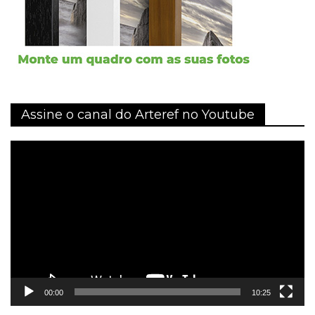
Assine o canal do Arteref no Youtube
Tocador
de
vídeo
00:00
10:25