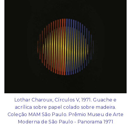
Lothar Charoux, Círculos V, 1971. Guache e
acrílica sobre papel colado sobre madeira.
Coleção MAM São Paulo. Prêmio Museu de Arte
Moderna de São Paulo - Panorama 1971