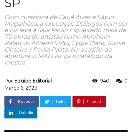
SP
Com curadoria de Cauê Alves e Fábio
Magalhães, a exposição Diálogos com cor
e luz leva à Sala Paulo Figueiredo mais de
70 obras de artistas como Abraham
Palatnik, Alfredo Volpi, Lygia Clark, Tomie
Ohtake e Paulo Pasta. Na ocasião da
abertura, o MAM lança o catálogo da
mostra
Por
Equipe Editorial
-
940
0
Março 6, 2023
Facebook
Twitter
Pinterest
LinkedIn