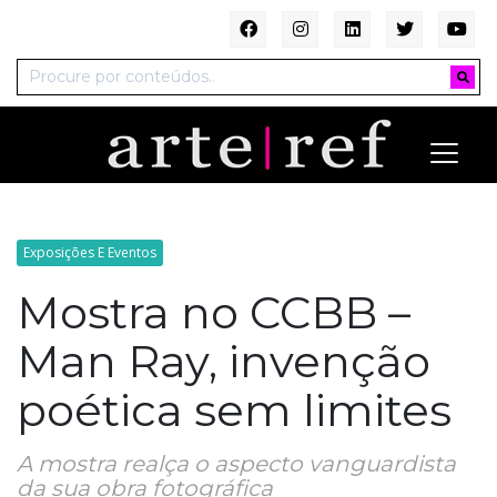
Exposições E Eventos
Mostra no CCBB –
Man Ray, invenção
poética sem limites
A mostra realça o aspecto vanguardista
da sua obra fotográfica