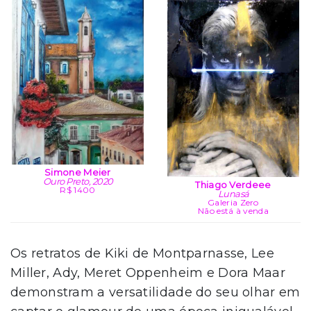
Simone Meier
Ouro Preto, 2020
Thiago Verdeee
R$ 1400
Lunasá
Galeria Zero
Não está à venda
Os retratos de Kiki de Montparnasse, Lee
Miller, Ady, Meret Oppenheim e Dora Maar
demonstram a versatilidade do seu olhar em