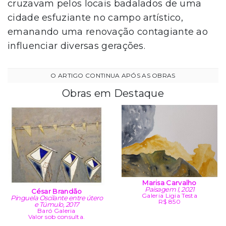
cruzavam pelos locais badalados de uma
cidade esfuziante no campo artístico,
emanando uma renovação contagiante ao
influenciar diversas gerações.
Obras em Destaque
Marisa Carvalho
Paisagem I, 2021
César Brandão
Galeria Ligia Testa
Pinguela Oscilante entre útero
R$ 850
e Túmulo, 2017
Baró Galeria
Valor sob consulta.