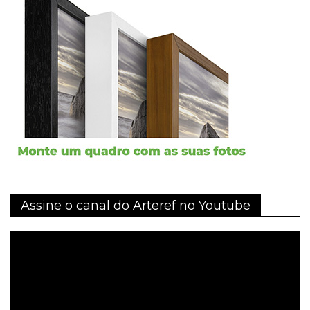
Assine o canal do Arteref no Youtube
Tocador
de
vídeo