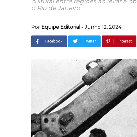
cultural entre regiões ao levar a
o Rio de Janeiro
Por
Equipe Editorial
-
Junho 12, 2024
Facebook
Twitter
Pinterest