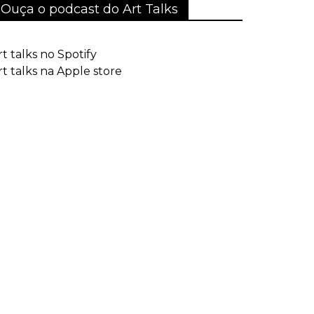
Ouça o podcast do Art Talks
rt talks no Spotify
rt talks na Apple store