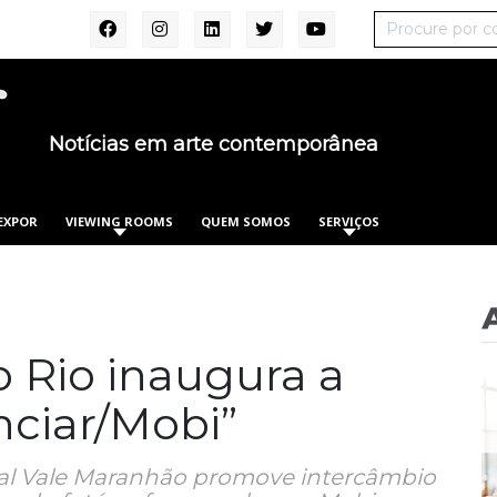
Notícias em arte contemporânea
EXPOR
VIEWING ROOMS
QUEM SOMOS
SERVIÇOS
 Rio inaugura a
ciar/Mobi”
ural Vale Maranhão promove intercâmbio