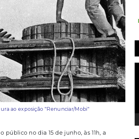
T
d
v
ura ao exposição "Renunciar/Mobi"
público no dia 15 de junho, às 11h, a