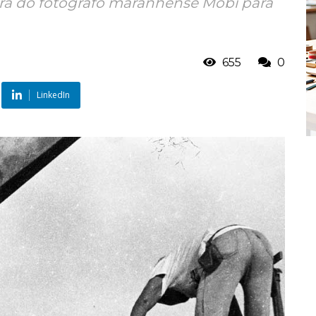
 obra do fotógrafo maranhense Mobi para
655
0
LinkedIn