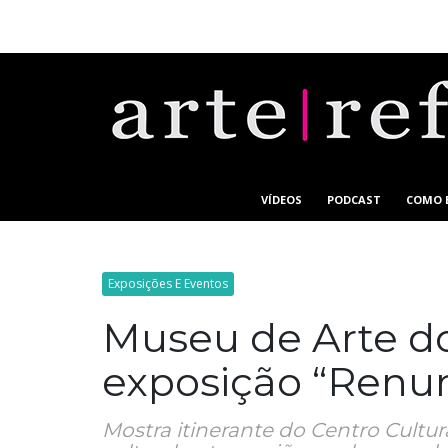
VÍDEOS
PODCAST
COMO 
Exposições E Eventos
Museu de Arte do
exposição “Renun
Mostra itinerante do Centro Cult