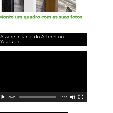
Assine o canal do Arteref no
Youtube
ocador
e
ídeo
00:00
10:25