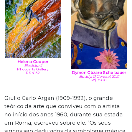
Helena Cooper
Electrika II
Photoarts Gallery
Dymon Cézare Schelbauer
R$ 4132
Buddy, O General, 2021
R$ 3500
Giulio Carlo Argan (1909-1992), o grande
teórico da arte que conviveu com o artista
no início dos anos 1960, durante sua estada
em Roma, escreveu sobre ele: “Os seus
signos são deduzidos da simbologia mágica