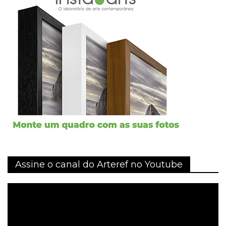
Assine o canal do Arteref no Youtube
Tocador
de
vídeo