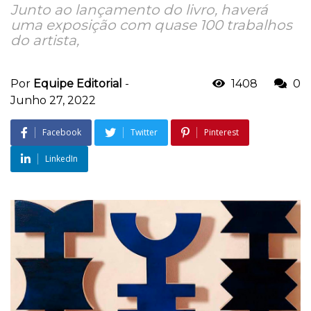
Junto ao lançamento do livro, haverá
uma exposição com quase 100 trabalhos
do artista,
Por
Equipe Editorial
-
1408
0
Junho 27, 2022
Facebook
Twitter
Pinterest
LinkedIn