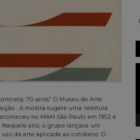
T
d
v
 concreta, 70 anos” O Museu de Arte
ição . A mostra sugere uma releitura
e aconteceu no MAM São Paulo em 1952 e
. Naquele ano, o grupo lançava um
so da arte aplicada ao cotidiano. O