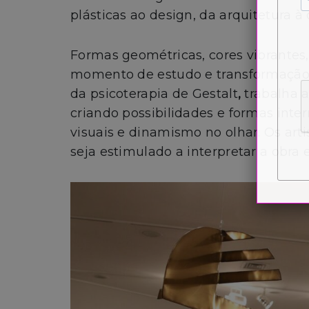
plásticas ao design, da arquitetura à 
Formas geométricas, cores vibrantes,
momento de estudo e transformação, 
da psicoterapia de Gestalt
,
trabalha 
criando possibilidades e formas inte
visuais e dinamismo no olhar. Os art
seja estimulado a interpretar a obra 