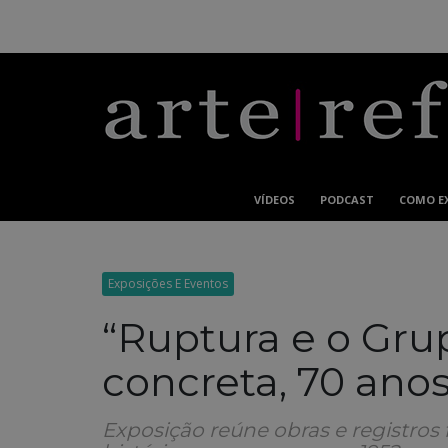
VÍDEOS
PODCAST
COMO E
Exposições E Eventos
“Ruptura e o Grup
concreta, 70 an
Exposição reúne obras e registros