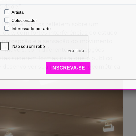
cidade.”
Artista
Colecionador
 linhas e pontos refletem sobre um
Interessado por arte
que, com fortes interferências do estudo
a percepção e a sensação do movimento,
rmináveis, com diferentes percepções
istas sugerem formas para que o público
e desenvolver sua própria visão geométrica.
INSCREVA-SE