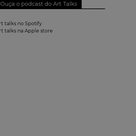
Ouça o podcast do Art Talks
rt talks no Spotify
rt talks na Apple store