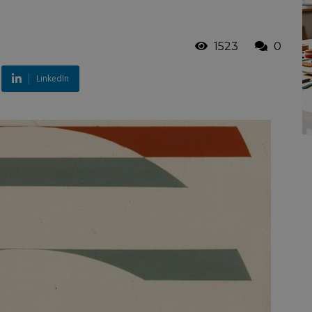
1523
0
LinkedIn