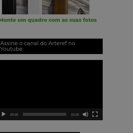
Assine o canal do Arteref no
Youtube
ocador
e
ídeo
00:00
10:25