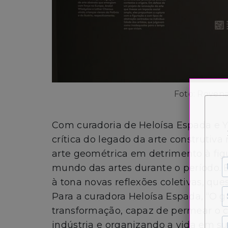
Foto: Rovena
Com curadoria de Heloísa Espada e 
crítica do legado da arte construtiva
arte geométrica em detrimento à fig
mundo das artes durante o período. 
à tona novas reflexões coletivas, q
Para a curadora Heloísa Espada, “O 
transformação, capaz de permear o c
indústria e organizando a vida em su