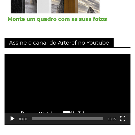
Assine o canal do Arteref no Youtube
Tocador
de
vídeo
00:00
10:25