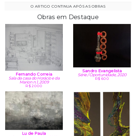
Obras em Destaque
Sandro Evangelista
Fernando Correia
Série / Oportunidade, 2020
Sala da casa do Horácio e da
R$ 600
Marion n.1, 2009
R$ 2000
Lu de Paula