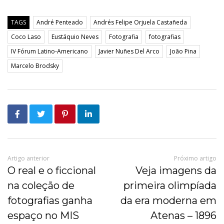
TAGS
André Penteado
Andrés Felipe Orjuela Castañeda
Coco Laso
Eustáquio Neves
Fotografia
fotografias
IV Fórum Latino-Americano
Javier Nuñes Del Arco
João Pina
Marcelo Brodsky
Artigo anterior
Próximo artigo
O real e o ficcional
Veja imagens da
na coleção de
primeira olimpíada
fotografias ganha
da era moderna em
espaço no MIS
Atenas – 1896