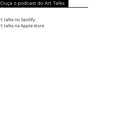
Ouça o podcast do Art Talks
rt talks no Spotify
rt talks na Apple store