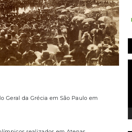
T
d
v
do Geral da Grécia em São Paulo em
olímpicos realizados em Atenas.