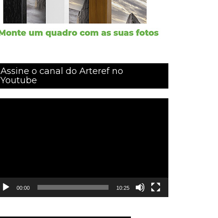
Assine o canal do Arteref no
Youtube
ocador
e
ídeo
00:00
10:25