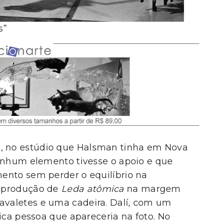
s”
Você gosta de arte?
Escolha o perfil que você mais se identifica e receba notícias em primeir
mão.
 no estúdio que Halsman tinha em Nova
nenhum elemento tivesse o apoio e que
ento sem perder o equilíbrio na
eprodução de
Leda atômica
na margem
is cavaletes e uma cadeira. Dalí, com um
ica pessoa que apareceria na foto. No