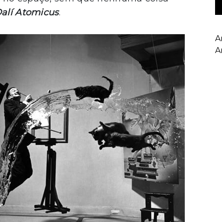
alí Atomicus
.
A
A