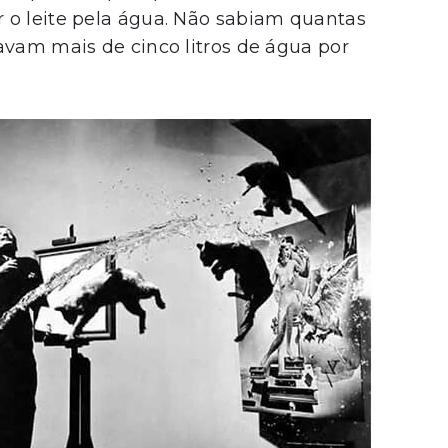
 o leite pela água. Não sabiam quantas
Artista
avam mais de cinco litros de água por
Colecionador
Interessado por arte
INSCREVA-SE