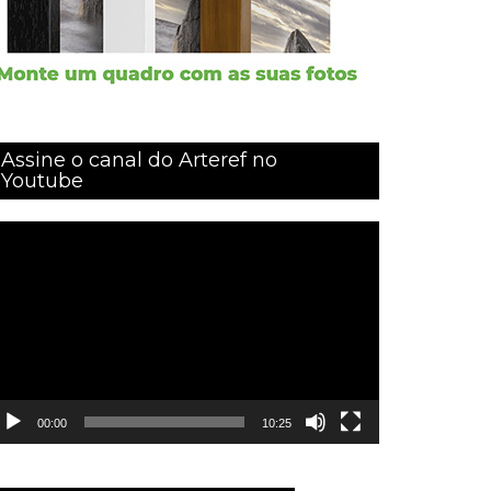
Assine o canal do Arteref no
Youtube
ocador
e
ídeo
00:00
10:25