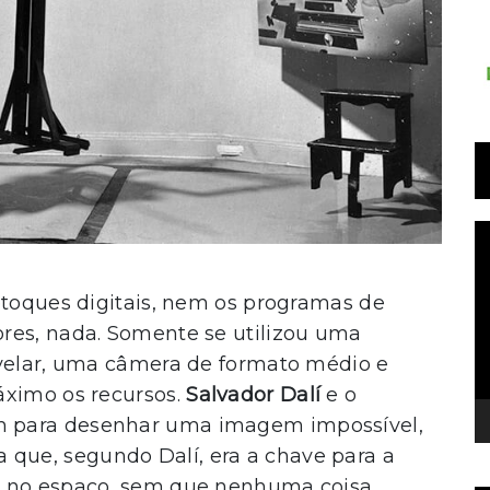
T
d
v
etoques digitais, nem os programas de
res, nada. Somente se utilizou uma
evelar, uma câmera de formato médio e
áximo os recursos.
Salvador Dalí
e o
m para desenhar uma imagem impossível,
a que, segundo Dalí, era a chave para a
o no espaço, sem que nenhuma coisa