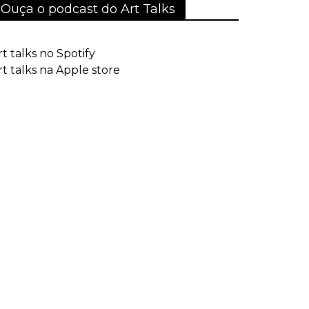
Ouça o podcast do Art Talks
rt talks no Spotify
rt talks na Apple store