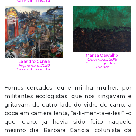
Valor sob consulta.
Marisa Carvalho
Queimada, 2019
Leandro Cunha
Galeria Ligia Testa
Nightmare, 2020
R$ 3435
Valor sob consulta.
Fomos cercados, eu e minha mulher, por
militantes ecologistas, que nos xingavam e
gritavam do outro lado do vidro do carro, a
boca em câmera lenta, “a-li-men-ta-e-les!” -o
que, claro, já havia sido feito naquele
mesmo dia. Barbara Gancia, colunista da