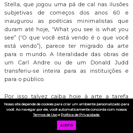
Stella, que jogou uma pá de cal nas ilusões
subjetivas de começos dos anos 60 e
inaugurou as poéticas minimalistas que
duram até hoje, “What you see is what you
see” (“O que você está vendo é o que você
está vendo”), parece ter migrado da arte
para o mundo. A literalidade das obras de
um Carl Andre ou de um Donald Judd
transferiu-se inteira para as instituições e
para o público.
Por isso talvez caiba hoje à arte a tarefa
bastante simples, mas tão difícil, de dizer
Nosso site depende de cookies para criar um ambiente personalizado para
você. Ao navegar por ele, você automaticamente concorda com nossos
exatamente o contrário: “O que você está
Termos de Uso
e
Política de Privacidade.
vendo NÃO é o que você está vendo”. Ou
ACEITO
seja, sonhar. Ou, como diz a letra da canção,