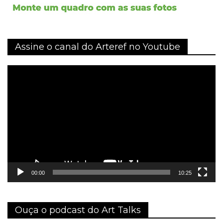
Assine o canal do Arteref no Youtube
Tocador
de
vídeo
00:00
10:25
Ouça o podcast do Art Talks