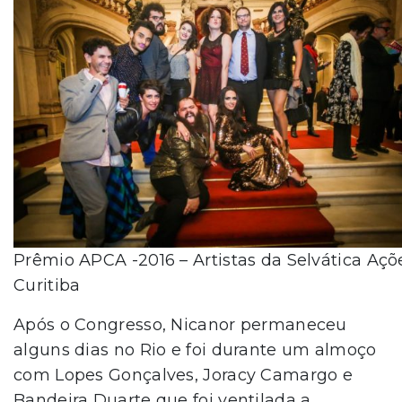
Prêmio APCA -2016 – Artistas da Selvática Açõe
Curitiba
Após o Congresso, Nicanor permaneceu
alguns dias no Rio e foi durante um almoço
com Lopes Gonçalves, Joracy Camargo e
Bandeira Duarte que foi ventilada a