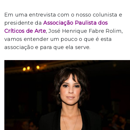
Em uma entrevista com o nosso colunista e
presidente da
Associação Paulista dos
Críticos de Arte
, José Henrique Fabre Rolim,
vamos entender um pouco o que é esta
associação e para que ela serve.