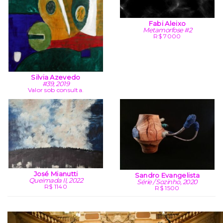
Fabi Aleixo
Metamorfose #2
R$ 7000
Silvia Azevedo
#39, 2019
Valor sob consulta.
José Mianutti
Sandro Evangelista
Queimada II, 2022
Série / Sozinho, 2020
R$ 1140
R$ 1500