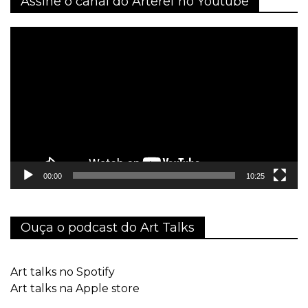
Assine o canal do Arteref no Youtube
Tocador
de
vídeo
00:00
10:25
Ouça o podcast do Art Talks
Art talks no Spotify
Art talks na Apple store