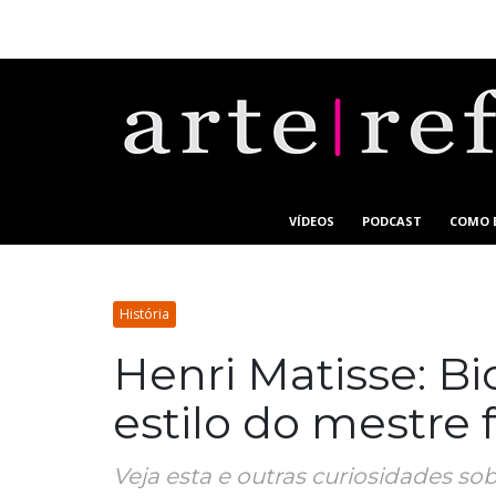
VÍDEOS
PODCAST
COMO 
História
Henri Matisse: Bi
estilo do mestre 
Veja esta e outras curiosidades so