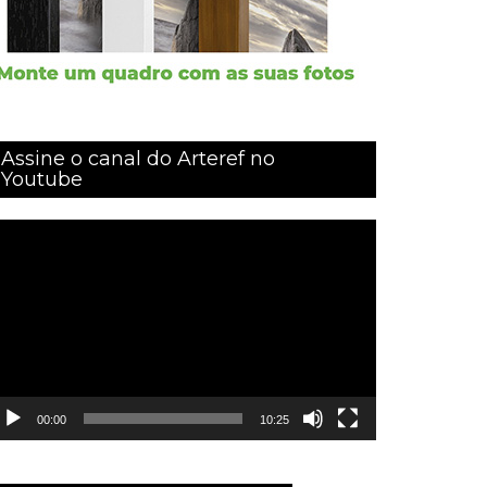
Assine o canal do Arteref no
Youtube
ocador
e
ídeo
00:00
10:25