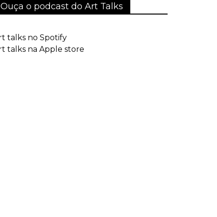
Ouça o podcast do Art Talks
rt talks no Spotify
rt talks na Apple store