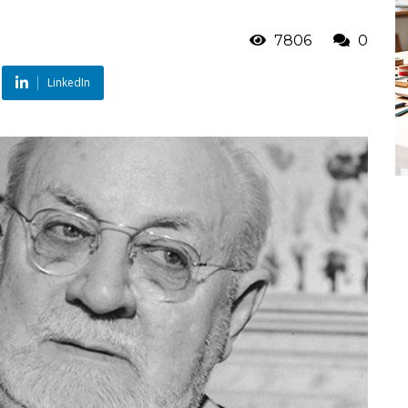
7806
0
LinkedIn