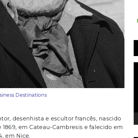
T
d
v
siness Destinations
ntor, desenhista e escultor francês, nascido
 1869, em Cateau-Cambresis e falecido em
, em Nice.