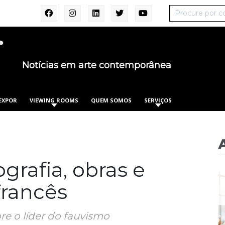
Notícias em arte contemporânea
EXPOR
VIEWING ROOMS
QUEM SOMOS
SERVIÇOS
ografia, obras e
francês
bre o líder do fauvismo