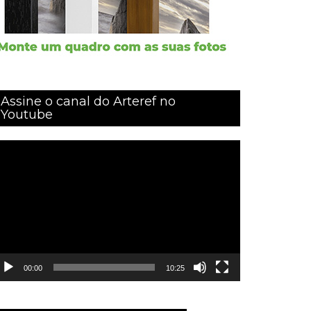
Assine o canal do Arteref no
Youtube
ocador
e
ídeo
00:00
10:25