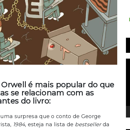
T
d
v
e Orwell é mais popular do que
tas se relacionam com as
ntes do livro:
alguma surpresa que o conto de George
ista,
1984
, esteja na lista de
bestseller
da