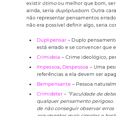
existir
ótimo
ou melhor que bom, se
ainda, seria
dupliplusbom
. Outra car
não representar pensamentos erra
não era possível definir algo, seria c
Duplipensar
– Duplo pensamento
está errado e se convencer que es
Crimideia
– Crime ideológico, pe
Impessoa
,
Despessoa
– Uma pess
referências a ela devem ser apaga
Bempensante
– Pessoa naturalm
Crimideter
–
“Faculdade de deter,
qualquer pensamento perigoso. I
de não conseguir observar erros
argumentos mais simples e hostis