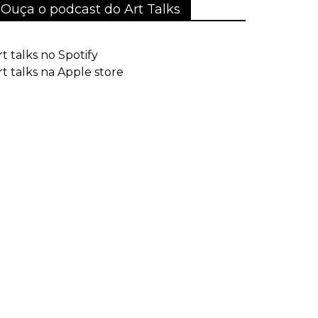
Ouça o podcast do Art Talks
rt talks no Spotify
rt talks na Apple store