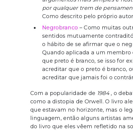
por qualquer trem de pensament
Como descrito pelo próprio autor 
Negrobranco
– Como muitas outr
sentidos mutuamente contraditór
o hábito de se afirmar que o neg
Quando aplicada a um membro do
que preto é branco, se isso for e
acreditar que o preto é branco, o
acreditar que jamais foi o contrár
Com a popularidade de
1984
, o deba
como a distopia de Orwell. O livro al
que estavam no horizonte, mas o le
linguagem, então alguns artistas ame
do livro que eles vêem refletido na s