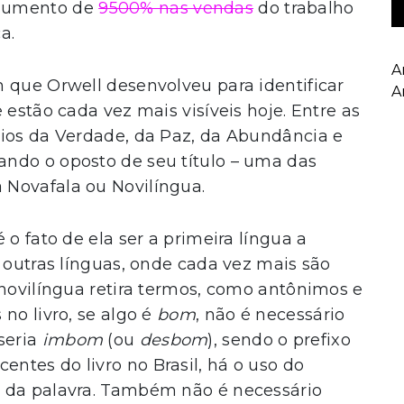
 aumento de
9500% nas vendas
do trabalho
a.
A
 que Orwell desenvolveu para identificar
A
 estão cada vez mais visíveis hoje. Entre as
rios da Verdade, da Paz, da Abundância e
ndo o oposto de seu título – uma das
 Novafala ou Novilíngua.
 o fato de ela ser a primeira língua a
s outras línguas, onde cada vez mais são
 novilíngua retira termos, como antônimos e
no livro, se algo é
bom
, não é necessário
seria
imbom
(ou
desbom
), sendo o prefixo
entes do livro no Brasil, há o uso do
ia da palavra. Também não é necessário