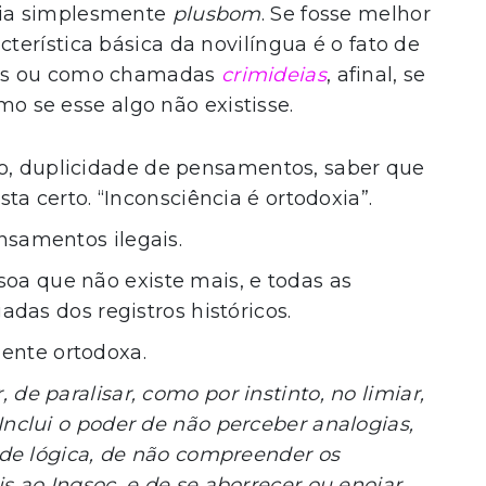
ria simplesmente
plusbom
. Se fosse melhor
acterística básica da novilíngua é o fato de
dos ou como chamadas
crimideias
, afinal, se
omo se esse algo não existisse.
, duplicidade de pensamentos, saber que
ta certo. “Inconsciência é ortodoxia”.
nsamentos ilegais.
oa que não existe mais, e todas as
das dos registros históricos.
ente ortodoxa.
 de paralisar, como por instinto, no limiar,
nclui o poder de não perceber analogias,
 de lógica, de não compreender os
 ao Ingsoc, e de se aborrecer ou enojar