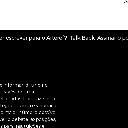
A
r escrever para o Arteref?
Talk Back
Assinar o p
e informar, difundir e
 através de uma
 a todos. Para fazer isto
egra, sucinta e visionária
ar o maior número possível
er o debate, exposições,
s para instituições e