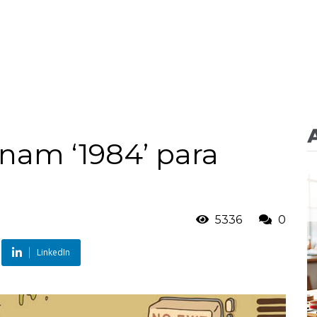
inam ‘1984’ para
5336
0
LinkedIn