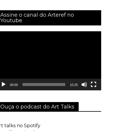
Assine o canal do Arteref no
Youtube
ocador
e
ídeo
00:00
10:25
Ouça o podcast do Art Talks
rt talks no Spotify