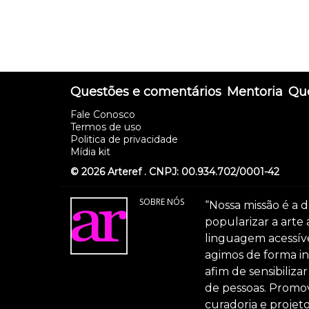
Questões e comentários
Mentoria
Que
Fale Conosco
Termos de uso
Politica de privacidade
Mídia kit
© 2026 Arteref . CNPJ: 00.934.702/0001-42
SOBRE NÓS
“Nossa missão é a d
popularizar a arte
linguagem acessível
agimos de forma int
afim de sensibiliz
de pessoas. Promov
curadoria e projeto