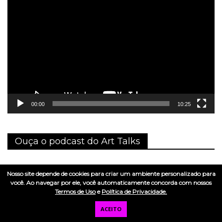
Tocador
de
vídeo
00:00
10:25
Ouça o podcast do Art Talks
Art talks no Spotify
Nosso site depende de cookies para criar um ambiente personalizado para
você. Ao navegar por ele, você automaticamente concorda com nossos
Art talks na Apple store
Termos de Uso
e
Política de Privacidade.
ACEITO