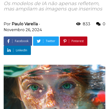
Os modelos de IA não apenas refletem,
mas ampliam as imagens que inserimos
Por
Paulo Varella
-
833
0
Novembro 26, 2024
Facebook
Twitter
Pinterest
LinkedIn