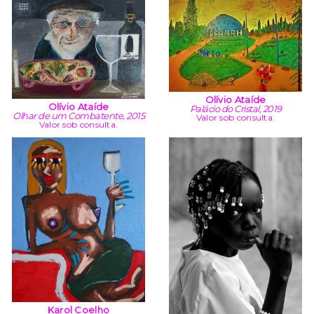
Olívio Ataíde
Olívio Ataíde
Palácio do Cristal, 2019
Olhar de um Combatente, 2015
Valor sob consulta.
Valor sob consulta.
Karol Coelho