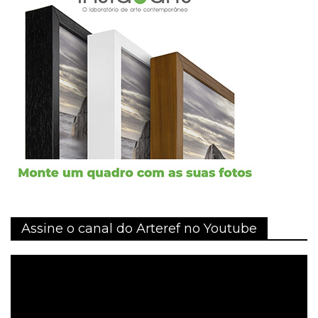
Assine o canal do Arteref no Youtube
Tocador
de
vídeo