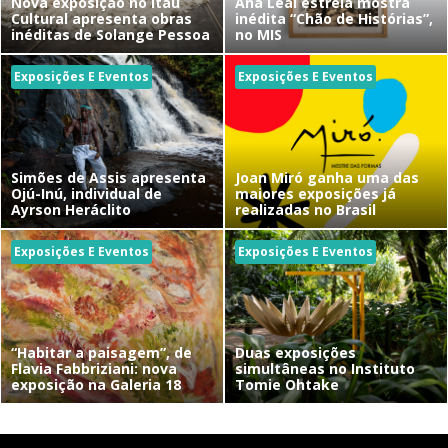
Nova exposição no Itaú
Ana Leal estreia mostra
Cultural apresenta obras
inédita “Chão de Histórias”,
inéditas de Solange Pessoa
no MIS
Exposições E Eventos
Exposições E Eventos
Simões de Assis apresenta
Joan Miró ganha uma das
Ojú-Inú, individual de
maiores exposições já
Ayrson Heráclito
realizadas no Brasil
Exposições E Eventos
Exposições E Eventos
“Habitar a paisagem”, de
Duas exposições
Flavia Fabbriziani: nova
simultâneas no Instituto
exposição na Galeria 18
Tomie Ohtake