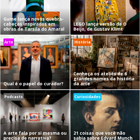
Gume lança novos quebra-
cabeças inspirados em
LEGO lança versão de O
obras de Tarsila do Amaral
Beijo, de Gustav Klimt
Arte
História
Conheça os ateliês de 6
grandes nomes da história
Qual é o papel do curador?
da arte
Podcasts
Curiosidades
A arte fala por si mesma ou
21 coisas que você não
precisa de narrativa?
sabia sobre Edvard Munch