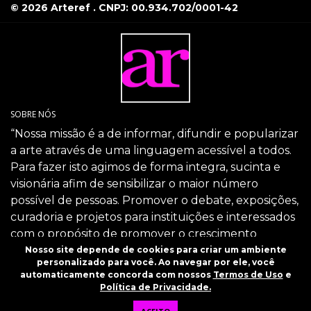
© 2026 Arteref . CNPJ: 00.934.702/0001-42
SOBRE NÓS
“Nossa missão é a de informar, difundir e popularizar
a arte através de uma linguagem acessível a todos.
Para fazer isto agimos de forma integra, sucinta e
visionária afim de sensibilizar o maior número
possível de pessoas. Promover o debate, exposições,
curadoria e projetos para instituições e interessados
com o propósito de promover o crescimento
intelectual da sociedade através da arte.”
Nosso site depende de cookies para criar um ambiente
personalizado para você. Ao navegar por ele, você
SIGA-NOS
automaticamente concorda com nossos
Termos de Uso
e
Política de Privacidade.