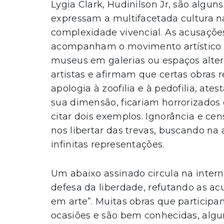
Lygia Clark, Hudinilson Jr, são algun
expressam a multifacetada cultura n
complexidade vivencial. As acusaçõe
acompanham o movimento artístico 
museus em galerias ou espaços alte
artistas e afirmam que certas obras 
apologia à zoofilia e à pedofilia, at
sua dimensão, ficariam horrorizados 
citar dois exemplos. Ignorância e c
nos libertar das trevas, buscando na 
infinitas representações.
Um abaixo assinado circula na inter
defesa da liberdade, refutando as ac
em arte”. Muitas obras que particip
ocasiões e são bem conhecidas, algu