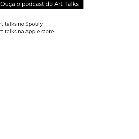
Ouça o podcast do Art Talks
rt talks no Spotify
rt talks na Apple store