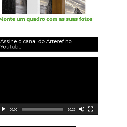
Assine o canal do Arteref no
Youtube
ocador
e
ídeo
00:00
10:25