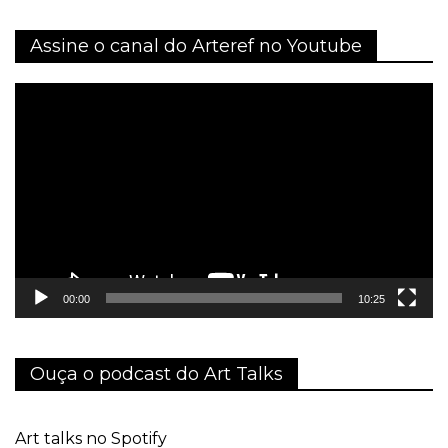
Assine o canal do Arteref no Youtube
Tocador
de
vídeo
00:00
10:25
Ouça o podcast do Art Talks
Art talks no Spotify