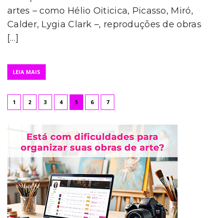
artes – como Hélio Oiticica, Picasso, Miró,
Calder, Lygia Clark –, reproduções de obras
[…]
LEIA MAIS
1
2
3
4
5
6
7