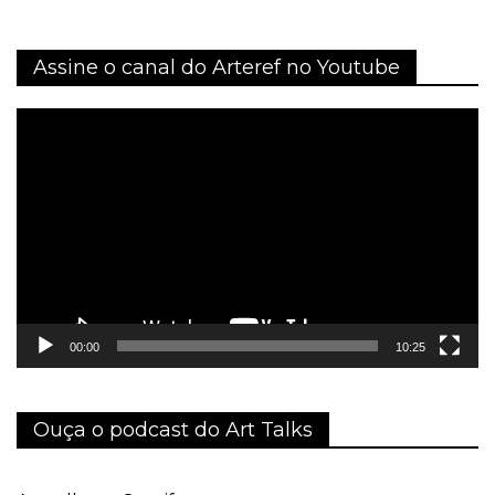
Assine o canal do Arteref no Youtube
Tocador
de
vídeo
00:00
10:25
Ouça o podcast do Art Talks