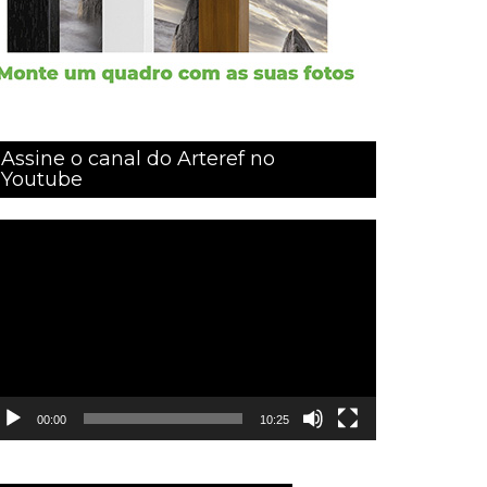
Assine o canal do Arteref no
Youtube
ocador
e
ídeo
00:00
10:25