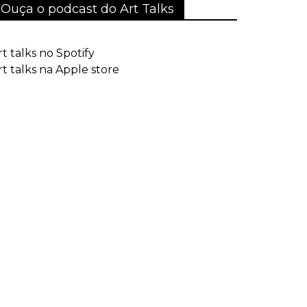
Ouça o podcast do Art Talks
rt talks no Spotify
rt talks na Apple store