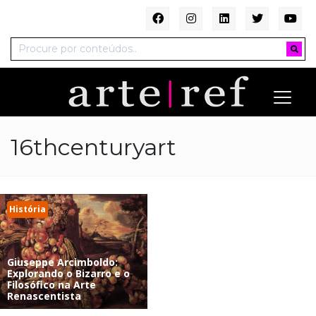
16thcenturyart
História
Giuseppe Arcimboldo:
Explorando o Bizarro e o
Filosófico na Arte
Renascentista