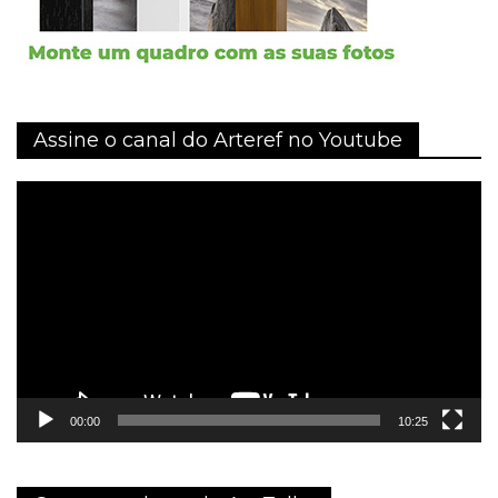
Assine o canal do Arteref no Youtube
Tocador
de
vídeo
00:00
10:25