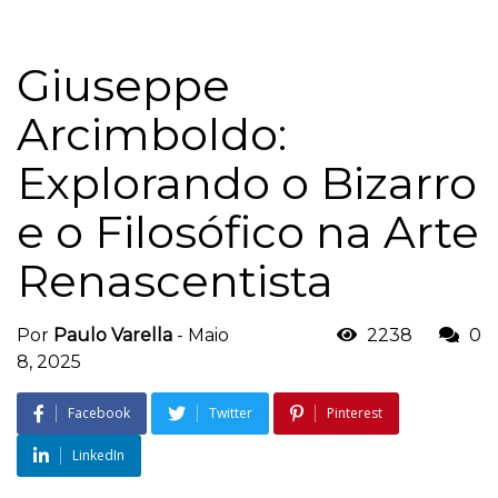
Giuseppe
Arcimboldo:
Explorando o Bizarro
e o Filosófico na Arte
Renascentista
Por
Paulo Varella
-
Maio
2238
0
8, 2025
Facebook
Twitter
Pinterest
LinkedIn