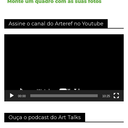
Assine o canal do Arteref no Youtube
Tocador
de
vídeo
00:00
10:25
Ouça o podcast do Art Talks