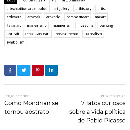
TAGS
16thcenturyart
art
artcommunity
artexhibition arcimboldo
artgallery
arthistory
artist
artlovers
artwork
artworld
compositeart
fineart
italianart
maneirismo
mannerism
museums
painting
portrait
renaissanceart
renascimento
surrealism
symbolism
Artigo anterior
Próximo artigo
Como Mondrian se
7 fatos curiosos
tornou abstrato
sobre a vida política
de Pablo Picasso