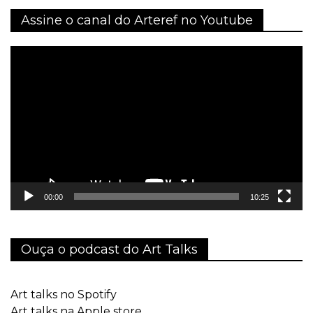
Assine o canal do Arteref no Youtube
Tocador
de
vídeo
00:00
10:25
Ouça o podcast do Art Talks
Art talks no Spotify
Art talks na Apple store