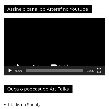
Assine o canal do Arteref no Youtube
Tocador
de
vídeo
00:00
10:25
Ouça o podcast do Art Talks
Art talks no Spotify