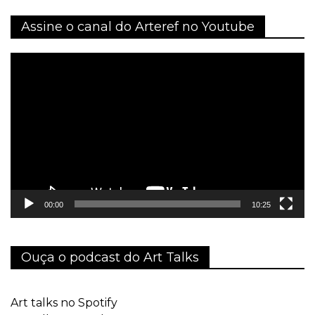
Assine o canal do Arteref no Youtube
Tocador
de
vídeo
00:00
10:25
Ouça o podcast do Art Talks
Art talks no Spotify