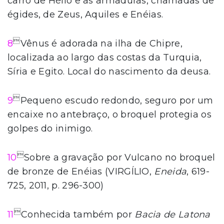
carro de Hélio e as armaduras, chamadas de
égides, de Zeus, Aquiles e Enéias.

8
Vênus é adorada na ilha de Chipre,
localizada ao largo das costas da Turquia,
Síria e Egito. Local do nascimento da deusa.

9
Pequeno escudo redondo, seguro por um
encaixe no antebraço, o broquel protegia os
golpes do inimigo.

10
Sobre a gravação por Vulcano no broquel
de bronze de Enéias (VIRGÍLIO,
Eneida
, 619-
725, 2011, p. 296-300)

11
Conhecida também por
Bacia de Latona