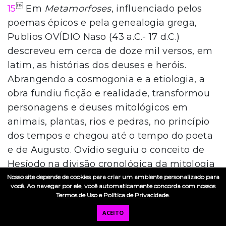

15
Em
Metamorfoses
, influenciado pelos
poemas épicos e pela genealogia grega,
Publios OVÍDIO Naso (43 a.C.- 17 d.C.)
descreveu em cerca de doze mil versos, em
latim, as histórias dos deuses e heróis.
Abrangendo a cosmogonia e a etiologia, a
obra fundiu ficção e realidade, transformou
personagens e deuses mitológicos em
animais, plantas, rios e pedras, no princípio
dos tempos e chegou até o tempo do poeta
e de Augusto. Ovídio seguiu o conceito de
Hesíodo na divisão cronológica da mitologia
clássica e uniu os deuses aos mortais nas
Nosso site depende de cookies para criar um ambiente personalizado para
você. Ao navegar por ele, você automaticamente concorda com nossos
descrições sobre o amor, incesto, ciúme e
Termos de Uso
e
Política de Privacidade.
morte. Os personagens ganharam
ACEITO
humanidade e se afastaram das solenes