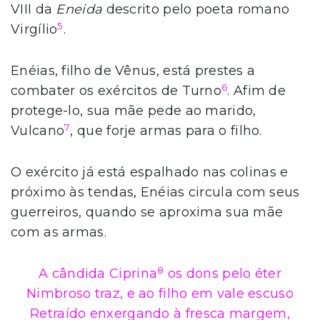
VIII da
Eneida
descrito pelo poeta romano
5
Virgílio
.
Enéias, filho de Vênus, está prestes a
6
combater os exércitos de Turno
. Afim de
protege-lo, sua mãe pede ao marido,
7
Vulcano
, que forje armas para o filho.
O exército já está espalhado nas colinas e
próximo às tendas, Enéias circula com seus
guerreiros, quando se aproxima sua mãe
com as armas.
8
A cândida Ciprina
os dons pelo éter
Nimbroso traz, e ao filho em vale escuso
Retraído enxergando à fresca margem,