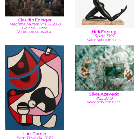
Claudio Edinger
Machina Mundi NYC 6, 2018
Galeria Lume
Valor sob consulta.
Heli Freireg
Sylvia, 1997
Valor sob consulta.
Silvia Azevedo
#22, 2019
Valor sob consulta.
Luiz Carrijo
Sem Título 04, 2020