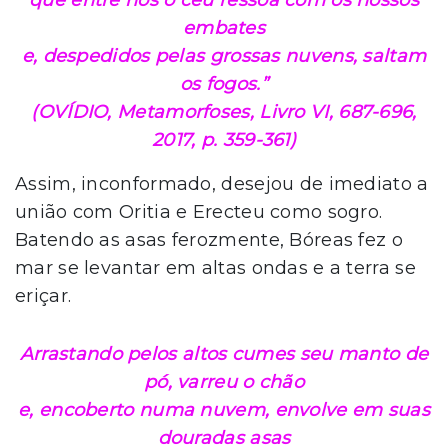
que entre nós o céu ressoa com os nossos
embates
e, despedidos pelas grossas nuvens, saltam
os fogos.”
(OVÍDIO,
Metamorfoses
, Livro VI, 687-696,
2017, p. 359-361)
Assim, inconformado, desejou de imediato a
união com Oritia e Erecteu como sogro.
Batendo as asas ferozmente, Bóreas fez o
mar se levantar em altas ondas e a terra se
eriçar.
Arrastando pelos altos cumes seu manto de
pó, varreu o chão
e, encoberto numa nuvem, envolve em suas
douradas asas