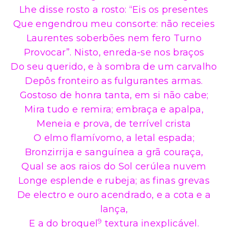
Lhe disse rosto a rosto: “Eis os presentes
Que engendrou meu consorte: não receies
Laurentes soberbões nem fero Turno
Provocar”. Nisto, enreda-se nos braços
Do seu querido, e à sombra de um carvalho
Depôs fronteiro as fulgurantes armas.
Gostoso de honra tanta, em si não cabe;
Mira tudo e remira; embraça e apalpa,
Meneia e prova, de terrível crista
O elmo flamívomo, a letal espada;
Bronzirrija e sanguínea a grã couraça,
Qual se aos raios do Sol cerúlea nuvem
Longe esplende e rubeja; as finas grevas
De electro e ouro acendrado, e a cota e a
lança,
9
E a do broquel
textura inexplicável.