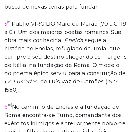
busca de novas terras para fundar.

5
Públio VIRGÍLIO Maro ou Marão (70 a.C.-19
a.C.). Um dos maiores poetas romanos. Sua
obra mais conhecida,
Eneida
segue a
história de Eneias, refugiado de Troia, que
cumpre o seu destino chegando às margens
de Itália, na fundação de Roma. O modelo
do poema épico serviu para a construção de
Os Lusíadas
, de Luís Vaz de Camões (1524-
1580).

6
No caminho de Enéias e a fundação de
Roma encontra-se Turno, comandante dos
exércitos inimigos e anteriormente noivo de
Lavínia, filha do rei Latino, rei do Lácio.