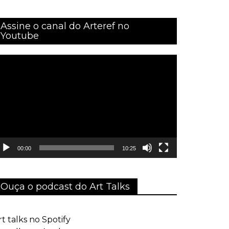
Assine o canal do Arteref no
Youtube
ocador
e
ídeo
00:00
10:25
Ouça o podcast do Art Talks
rt talks no Spotify