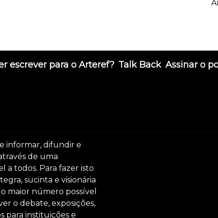
A
r escrever para o Arteref?
Talk Back
Assinar o p
e informar, difundir e
 através de uma
 a todos. Para fazer isto
egra, sucinta e visionária
ar o maior número possível
er o debate, exposições,
s para instituições e