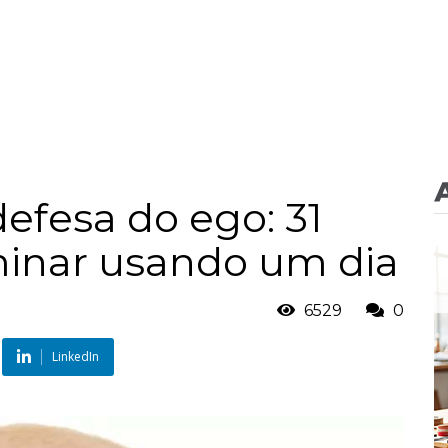
fesa do ego: 31
minar usando um dia
6529
0
LinkedIn