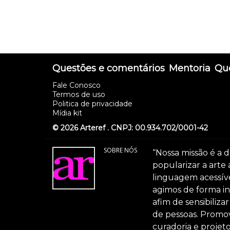
Questões e comentários
Mentoria
Que
Fale Conosco
Termos de uso
Politica de privacidade
Mídia kit
© 2026 Arteref . CNPJ: 00.934.702/0001-42
SOBRE NÓS
“Nossa missão é a d
popularizar a arte
linguagem acessível
agimos de forma int
afim de sensibiliz
de pessoas. Promov
curadoria e projeto