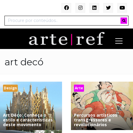
art decó
Design
Arte
Art Déco: Conheça o
Percursos artísticos
estilo e características
transgressores e
deste movimento
revolucionários