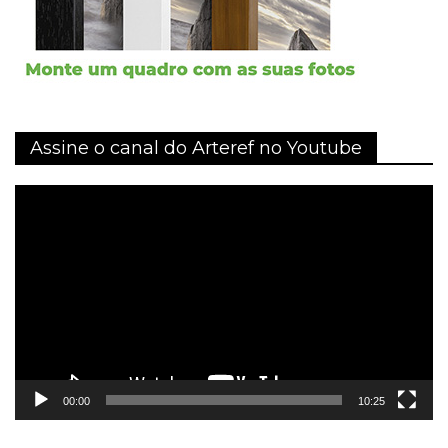
Assine o canal do Arteref no Youtube
Tocador
de
vídeo
00:00
10:25