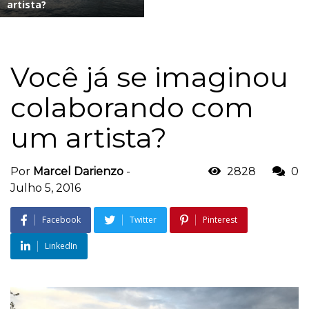
artista?
Você já se imaginou
colaborando com
um artista?
Por
Marcel Darienzo
-
2828
0
Julho 5, 2016
Facebook
Twitter
Pinterest
LinkedIn