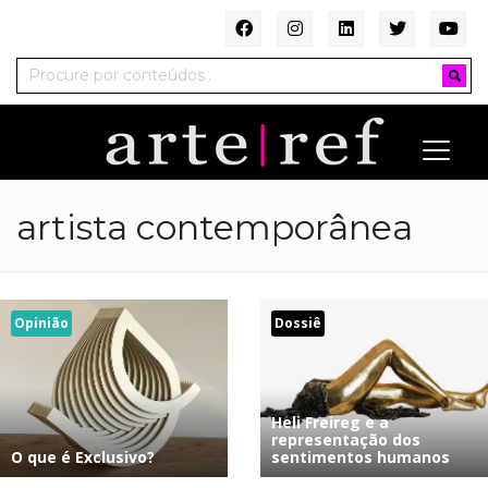
artista contemporânea
Opinião
Dossiê
Heli Freireg e a
representação dos
O que é Exclusivo?
sentimentos humanos