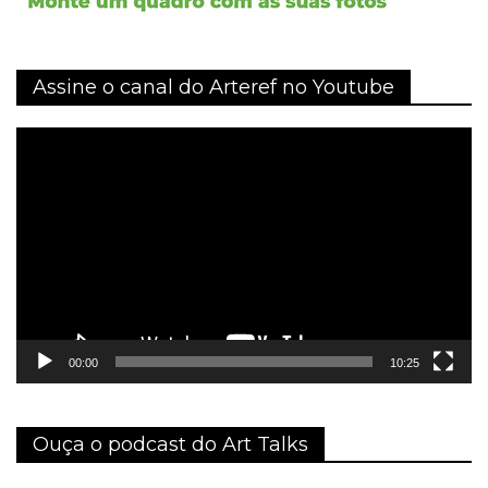
Assine o canal do Arteref no Youtube
Tocador
de
vídeo
00:00
10:25
Ouça o podcast do Art Talks