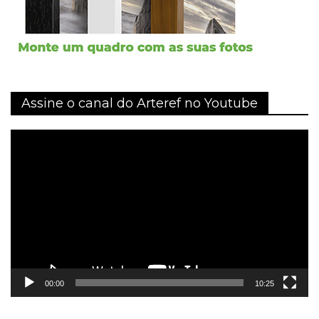
Assine o canal do Arteref no Youtube
Tocador
de
vídeo
00:00
10:25