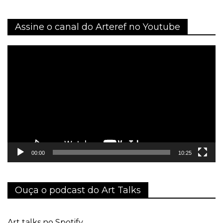
Assine o canal do Arteref no Youtube
Tocador
de
vídeo
00:00
10:25
Ouça o podcast do Art Talks
Art talks no Spotify