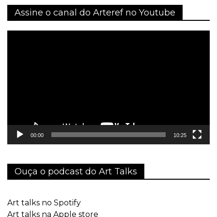
Assine o canal do Arteref no Youtube
Tocador
de
vídeo
00:00
10:25
Ouça o podcast do Art Talks
Art talks no Spotify
Art talks na Apple store