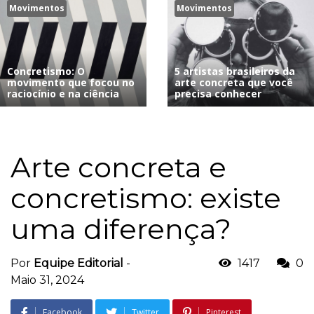
Movimentos
Movimentos
Concretismo: O
5 artistas brasileiros da
movimento que focou no
arte concreta que você
raciocínio e na ciência
precisa conhecer
Arte concreta e
concretismo: existe
uma diferença?
Por
Equipe Editorial
-
1417
0
Maio 31, 2024
Facebook
Twitter
Pinterest