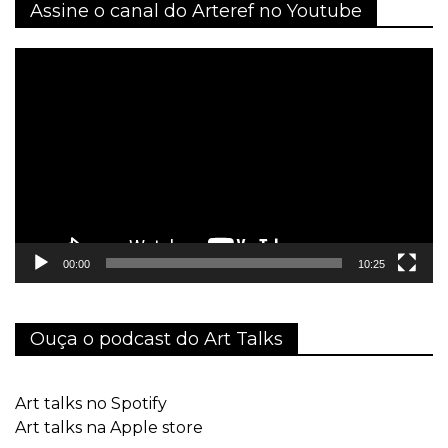
Assine o canal do Arteref no Youtube
Tocador
de
vídeo
00:00
10:25
Ouça o podcast do Art Talks
Art talks no Spotify
Art talks na Apple store