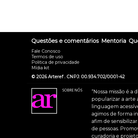
Questões e comentários
Mentoria
Que
Fale Conosco
Termos de uso
Politica de privacidade
Mídia kit
© 2026 Arteref . CNPJ: 00.934.702/0001-42
SOBRE NÓS
“Nossa missão é a d
popularizar a arte
linguagem acessível
agimos de forma int
afim de sensibiliz
de pessoas. Promov
curadoria e projeto