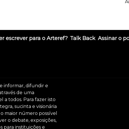
A
r escrever para o Arteref?
Talk Back
Assinar o p
e informar, difundir e
 através de uma
 a todos. Para fazer isto
egra, sucinta e visionária
ar o maior número possível
er o debate, exposições,
s para instituições e