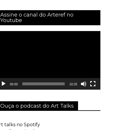
Assine o canal do Arteref no
Youtube
ocador
e
ídeo
00:00
10:25
Ouça o podcast do Art Talks
rt talks no Spotify