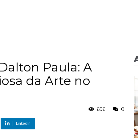
Dalton Paula: A
iosa da Arte no
696
0
LinkedIn