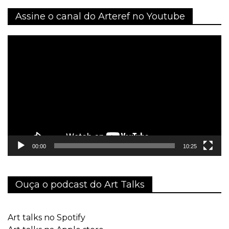
Assine o canal do Arteref no Youtube
Tocador
de
vídeo
00:00
10:25
Ouça o podcast do Art Talks
Art talks no Spotify